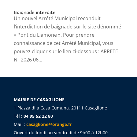
Baignade interdite
Un nouvel Arrêté Municipal reconduit
l’interdiction de baignade sur le site dénommé
« Pont du Liamone ». Pour prendre
connaissance de cet Arrêté Municipal, vous
pouvez cliquer sur le lien ci-dessous : ARRETE
N° 2026 06...
MAIRIE DE CASAGLIONE
1 Piazza di a Casa Cumuna, 20111 Casaglione
Tél :
04 95 52 22 80
Mail :
casaglione@orange.fr
Ouvert du lundi au vendredi de 9h00 à 12h00